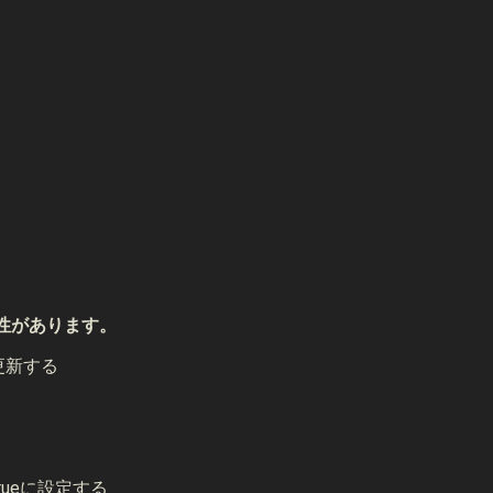
する可能性があります。
に更新する
edをtrueに設定する